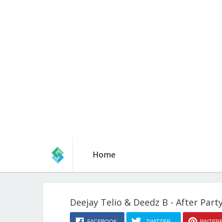
Home
Deejay Telio & Deedz B - After Party
FACEBOOK
TWITTER
PINTER