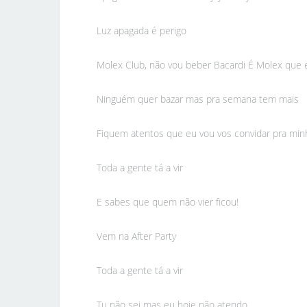
Luz apagada é perigo
Molex Club, não vou beber Bacardi É Molex que e
Ninguém quer bazar mas pra semana tem mais
Fiquem atentos que eu vou vos convidar pra minh
Toda a gente tá a vir
E sabes que quem não vier ficou!
Vem na After Party
Toda a gente tá a vir
Tu não sei mas eu hoje não atendo