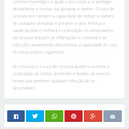
sistema imunológico e ajuda o seu corpo a se proteger
de bactérias e toxinas das gengivas e dentes. O suco de
cenoura tem também a capacidade de reduzir o número
de cavidades dentárias e prevenir a cárie. Reforça a
saúde da pele e melhora a cicatrização: os antioxidantes
da cenoura reduzem as inflamações e combatem as
infecções aumentando desta forma, a capacidade de cura
do nosso próprio organismo.
As cenouras e o suco de cenoura ajudam a acelerar a
cicatrização de cortes, arranhões e feridas, ao mesmo
tempo que previnem qualquer infecção de se
desenvolver.