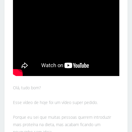
Olá, tudo bom?
Esse vídeo de hoje foi um vídeo super pedido.
Porque eu sei que muitas pessoas querem introduzir
mais proteína na dieta, mas acabam ficando um
pouquinho sem ideia.