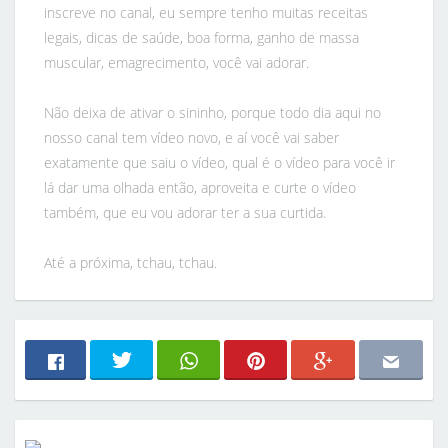
inscreve no canal, eu sempre tenho muitas receitas
legais, dicas de saúde, boa forma, ganho de massa
muscular, emagrecimento, você vai adorar.
Não deixa de ativar o sininho, porque todo dia aqui no
nosso canal tem vídeo novo, e aí você vai saber
exatamente que saiu o vídeo, qual é o vídeo para você ir
lá dar uma olhada então, aproveita e curte o vídeo
também, que eu vou adorar ter a sua curtida.
Até a próxima, tchau, tchau.