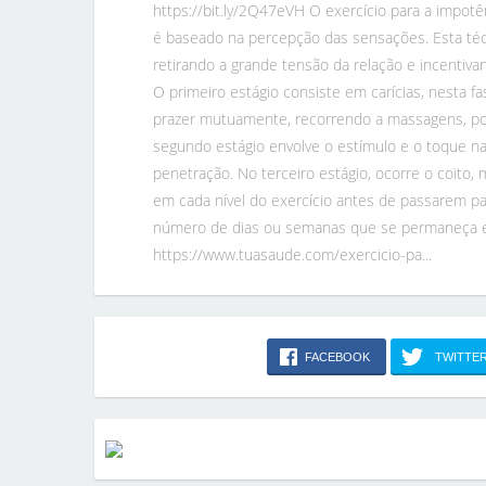
https://bit.ly/2Q47eVH O exercício para a impotê
é baseado na percepção das sensações. Esta técn
retirando a grande tensão da relação e incentiv
O primeiro estágio consiste em carícias, nesta f
prazer mutuamente, recorrendo a massagens, po
segundo estágio envolve o estímulo e o toque na
penetração. No terceiro estágio, ocorre o coito,
em cada nível do exercício antes de passarem p
número de dias ou semanas que se permaneça e
https://www.tuasaude.com/exercicio-pa...
FACEBOOK
TWITTE