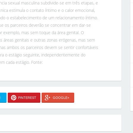
ncia sexual masculina subdivide-se em três etapas, e
ica estimula o contato íntimo e o calor emocional,
ando o estabelecimento de um relacionamento íntimo.
ase os parceiros deverão se concentrar em dar-se
r exemplo, mas sem toque da área genital. O
s áreas genitais e outras zonas erógenas, mas sem
 mas ambos os parceiros devem se sentir confortáveis
ara o estágio seguinte, independentemente do
m cada estágio. Fonte:
R
PINTEREST
GOOGLE+