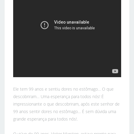
Ele tem 99 anos e sentiu dores no estômago… O que
descobriram… Uma esperança para todos nós! É
impressionante o que descobriram, após este senhor de
99 anos sentir dores no estômago… É sem dúvida uma
grande esperança para todos nós!.
O viúvo de 99 anos, Victor Marston, estava pronto para