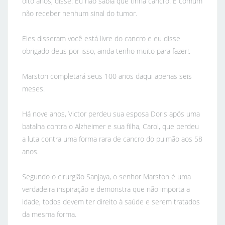
oito anos, disse: Eu não sabia que tinha cancro. É comum
não receber nenhum sinal do tumor.
Eles disseram você está livre do cancro e eu disse
obrigado deus por isso, ainda tenho muito para fazer!.
Marston completará seus 100 anos daqui apenas seis
meses.
Há nove anos, Victor perdeu sua esposa Doris após uma
batalha contra o Alzheimer e sua filha, Carol, que perdeu
a luta contra uma forma rara de cancro do pulmão aos 58
anos.
Segundo o cirurgião Sanjaya, o senhor Marston é uma
verdadeira inspiração e demonstra que não importa a
idade, todos devem ter direito à saúde e serem tratados
da mesma forma.