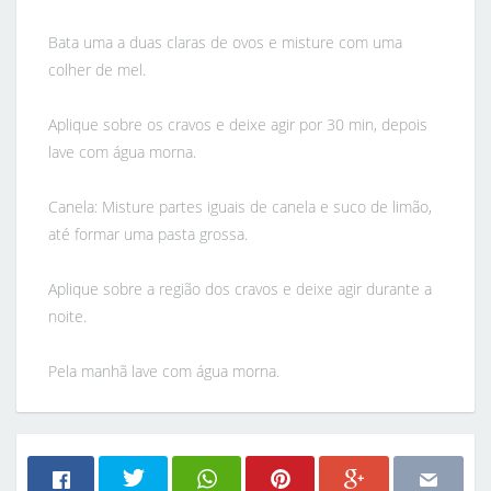
Bata uma a duas claras de ovos e misture com uma
colher de mel.
Aplique sobre os cravos e deixe agir por 30 min, depois
lave com água morna.
Canela: Misture partes iguais de canela e suco de limão,
até formar uma pasta grossa.
Aplique sobre a região dos cravos e deixe agir durante a
noite.
Pela manhã lave com água morna.