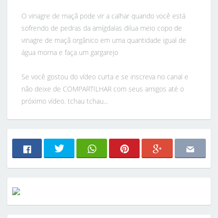
O vinagre de maçã pode vir a calhar quando você está
sofrendo de pedras da amígdalas dilua meio copo de
vinagre de maçã orgânico em uma quantidade igual de
água morna e faça um gargarejo
Se você gostou do vídeo curta e se inscreva no canal e
não deixe de COMPARTILHAR com seus amigos até o
próximo vídeo. tchau tchau...